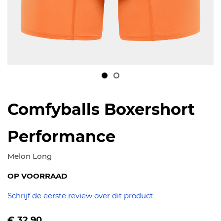
Ga
naar
Comfyballs Boxershort
het
begin
Performance
van
de
Melon Long
afbeeldingen-
OP VOORRAAD
gallerij
Schrijf de eerste review over dit product
Vanaf
€ 32.90