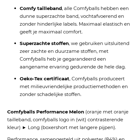
Comfy tailleband
, alle Comfyballs hebben een
dunne s
uperzachte band, vochtafvoerend en
zonder hinderlijke labels. Maximaal elastisch en
geeft je maximaal comfort.
Superzachte stoffen
, we gebruiken uitsluitend
zeer zachte en duurzame stoffen, met
Comfyballs heb je gegarandeerd een
aangename ervaring gedurende de hele dag.
Oeko-Tex certificaat
, Comfyballs produceert
met milieuvriendelijke productiemethoden en
zonder schadelijke stoffen.
Comfyballs Performance Melon
(oranje met oranje
tailleband, comfyballs logo in (wit) contrasterende
kleur) ► Long (boxershort met langere pijpen).
Performance, samengesteld uit polyester (84%) en