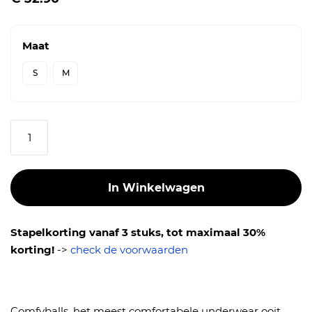
Maat
S
M
Aantal
In Winkelwagen
Stapelkorting vanaf 3 stuks, tot maximaal 30%
korting!
->
check de voorwaarden
Comfyballs, het meest comfortabele underwear ooit.