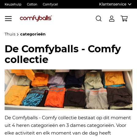
Klantenservice
Keuzehulp
Cotton
Comfycel
Ga
naar
Win
Zoek
de
inhoud
Thuis
categorieën
De Comfyballs - Comfy
collectie
De Comfyballs - Comfy collectie bestaat op dit moment
uit 4 heren categorieën en 3 dames categorieën. Voor
elke activiteit en elk moment van de dag heeft