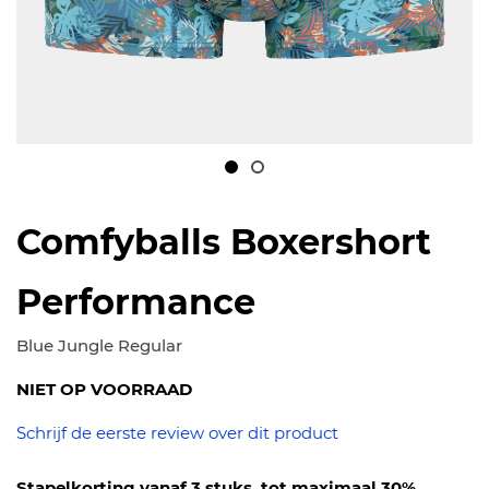
Ga
naar
Comfyballs Boxershort
het
begin
Performance
van
de
Blue Jungle Regular
afbeeldingen-
NIET OP VOORRAAD
gallerij
Schrijf de eerste review over dit product
Stapelkorting vanaf 3 stuks, tot maximaal 30%