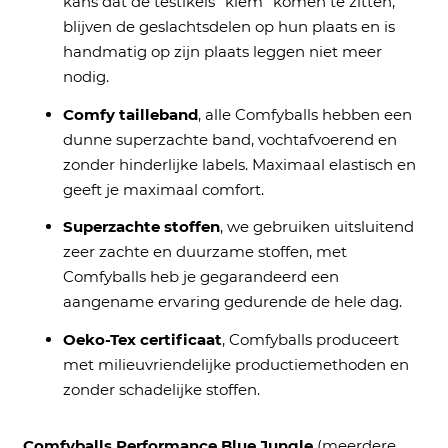
kans dat de testikels "klem" komen te zitten,
blijven de geslachtsdelen op hun plaats en is
handmatig op zijn plaats leggen niet meer
nodig.
Comfy tailleband
, alle Comfyballs hebben een
dunne s
uperzachte band, vochtafvoerend en
zonder hinderlijke labels. Maximaal elastisch en
geeft je maximaal comfort.
Superzachte stoffen
, we gebruiken uitsluitend
zeer zachte en duurzame stoffen, met
Comfyballs heb je gegarandeerd een
aangename ervaring gedurende de hele dag.
Oeko-Tex certificaat
, Comfyballs produceert
met milieuvriendelijke productiemethoden en
zonder schadelijke stoffen.
Comfyballs Performance Blue Jungle
(meerdere