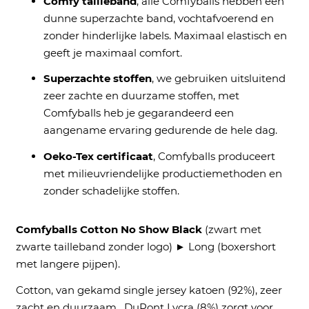
Comfy tailleband
, alle Comfyballs hebben een
dunne s
uperzachte band, vochtafvoerend en
zonder hinderlijke labels. Maximaal elastisch en
geeft je maximaal comfort.
Superzachte stoffen
, we gebruiken uitsluitend
zeer zachte en duurzame stoffen, met
Comfyballs heb je gegarandeerd een
aangename ervaring gedurende de hele dag.
Oeko-Tex certificaat
, Comfyballs produceert
met milieuvriendelijke productiemethoden en
zonder schadelijke stoffen.
Comfyballs Cotton No Show Black
(zwart met
zwarte tailleband zonder logo) ► Long (boxershort
met langere pijpen).
Cotton, van gekamd single jersey katoen (92%), zeer
zacht en duurzaam. DuPont Lycra (8%) zorgt voor