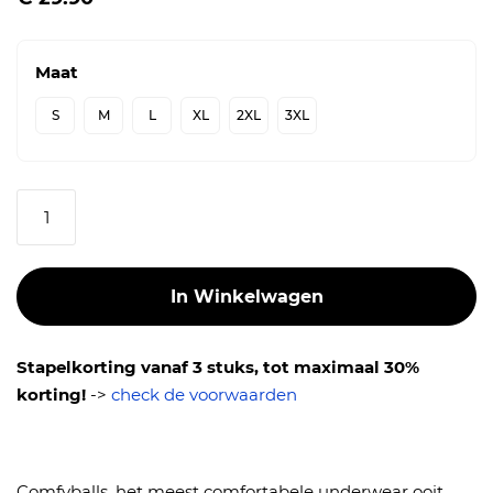
Maat
S
M
L
XL
2XL
3XL
Aantal
In Winkelwagen
Stapelkorting vanaf 3 stuks, tot maximaal 30%
korting!
->
check de voorwaarden
Comfyballs, het meest comfortabele underwear ooit.