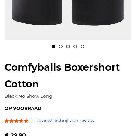
Ga
naar
Comfyballs Boxershort
het
begin
Cotton
van
de
Black No Show Long
afbeeldingen-
OP VOORRAAD
gallerij
Waardering:
1
Review
Schrijf een review
100
100
% of
Vanaf
€ 29.90