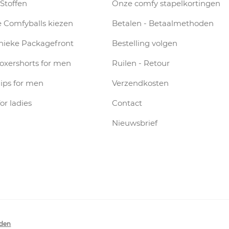
Stoffen
Onze comfy stapelkortingen
 Comfyballs kiezen
Betalen - Betaalmethoden
nieke Packagefront
Bestelling volgen
Boxershorts for men
Ruilen - Retour
lips for men
Verzendkosten
for ladies
Contact
Nieuwsbrief
eden