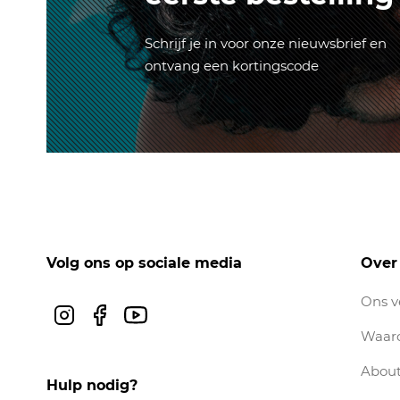
Schrijf je in voor onze nieuwsbrief en
ontvang een kortingscode
Volg ons op sociale media
Over
Ons v
Instagram
Facebook
Youtube
Waar
About
Hulp nodig?