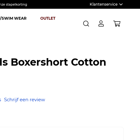
Klantenservice
nze stapelkorting
/SWIM WEAR
OUTLET
Winkel
Zoek
s Boxershort Cotton
s
Schrijf een review