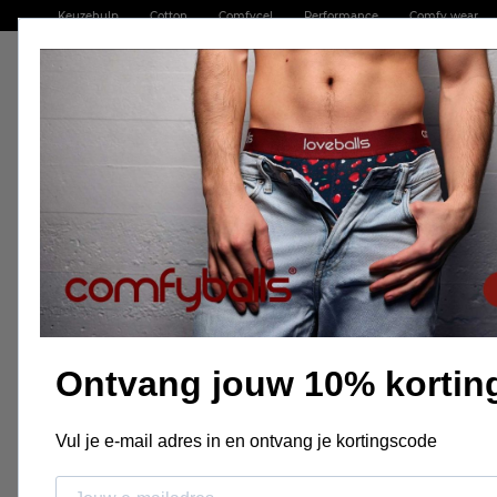
Keuzehulp
Cotton
Comfycel
Performance
Comfy wear
Ga
naar
COTTON
CO
de
KEUZEHULP
inhoud
Thuis
Comfyballs Boxershort Cotton
Ga
naar
het
einde
van
de
Ontvang jouw 10% kortin
afbeeldingen-
gallerij
Vul je e-mail adres in en ontvang je kortingscode