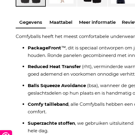
Ga
naar
Gegevens
Maattabel
Meer informatie
Revi
het
begin
Comfyballs heeft het meest comfortabele underwear
van
PackageFront
™, dit is speciaal ontworpen om j
de
houden. Ronde panelen gecombineerd met innova
afbeeldingen-
gallerij
Reduced Heat Transfer
(rht), verminderde warm
goed ademend en voorkomen onnodige verhitting.
Balls Squeeze Avoidance
(bsa), wanneer de ges
geslachtsdelen op hun plaats en is handmatig o
Comfy tailleband
, alle Comfyballs hebben een
comfort.
Superzachte stoffen
, we gebruiken uitsluiten
hele dag.