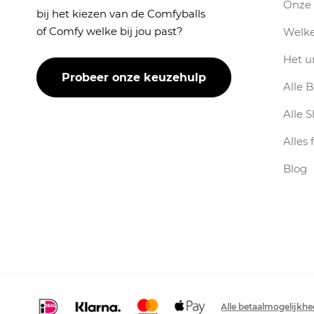
Onze 
bij het kiezen van de Comfyballs
of Comfy welke bij jou past?
Welke
Het u
Probeer onze keuzehulp
Alle 
Alle S
Alles 
Blog
Alle betaalmogelijkh