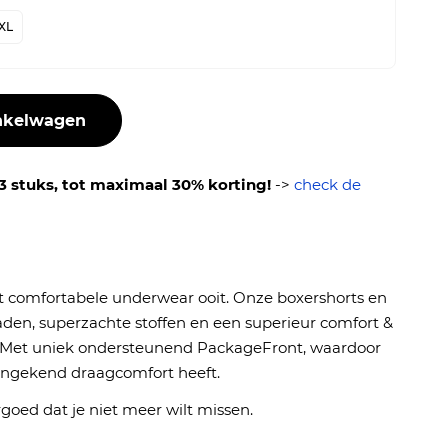
XL
nkelwagen
3 stuks, tot maximaal 30% korting!
->
check de
t comfortabele underwear ooit. Onze boxershorts en
aden, superzachte stoffen en een superieur comfort &
et uniek ondersteunend PackageFront, waardoor
 ongekend draagcomfort heeft.
goed dat je niet meer wilt missen.