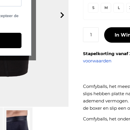
S
M
L
cepteer de
Aantal
In Wi
Stapelkorting vanaf 
voorwaarden
Comfyballs, het mees
slips hebben platte n
ademend vermogen. M
de boxer en slip een
Comfyballs, het onder