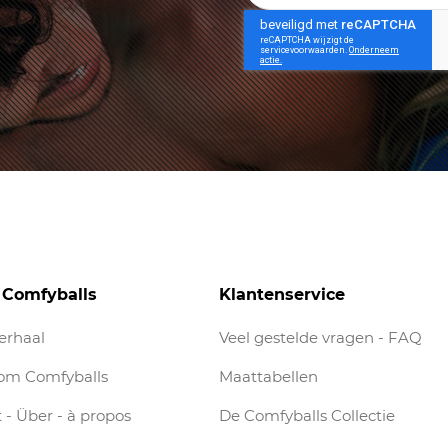
 Comfyballs
Klantenservice
erhaal
Veel gestelde vragen - FAQ
om Comfyballs
Maattabellen
 - Über - à propos
De Comfyballs Collectie