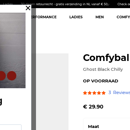
×
Ladies
30 dagen retourrecht - gratis verzending in NL vanaf € 50,-
Check o
MFYCEL
PERFORMANCE
LADIES
MEN
COMFY
Comfyball
Ghost Black Chilly
OP VOORRAAD
Waardering:
3
Review
g
100
100
% of
Vanaf
€ 29.90
Maat