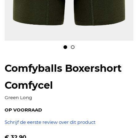
Ga
naar
Comfyballs Boxershort
het
begin
Comfycel
van
de
Green Long
afbeeldingen-
OP VOORRAAD
gallerij
Schrijf de eerste review over dit product
Vanaf
€ 32.90