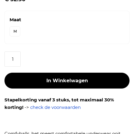
Maat
M
Aantal
In Winkelwagen
Stapelkorting vanaf 3 stuks, tot maximaal 30%
korting!
->
check de voorwaarden
Comfyballs, het meest comfortabele underwear ooit.