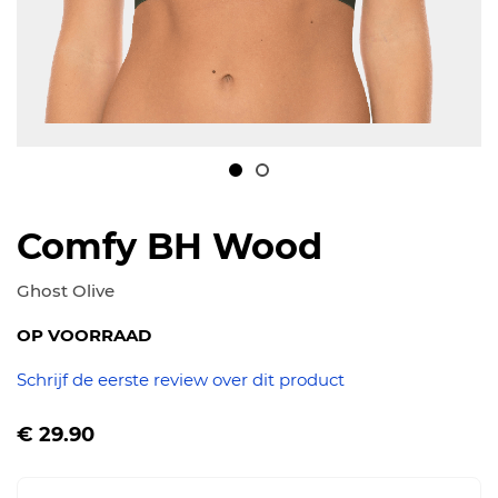
Ga
naar
Comfy BH Wood
het
begin
Ghost Olive
van
OP VOORRAAD
de
afbeeldingen-
Schrijf de eerste review over dit product
gallerij
Vanaf
€ 29.90